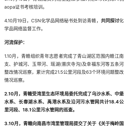
aopa证书考核培训。
4.10月19日，CSN化学品网络秘书处到访青赣，
共同探讨
化
学品网络监督工作。
河流保护：
1.10月，青赣组织青年志愿者完成了青山湖区范围内赣江南
支、护城河、玉带河、瑶湖(普庆寺沟)及幸福东河等五条河
整改情况巡察，累计完成21.5公里河段及63个环境问题整改
情况巡察。
2.10
月，青赣受湾里生态环境局委托完成了乌沙水系、中堡
水系、长春湖水系、禹港水系及沿河污水管网共计18.4公
里河段、18.1公里污水管网的巡查。
3.10
月，青赣向南昌市湾里管理局提交了关于《
关于梅岭国